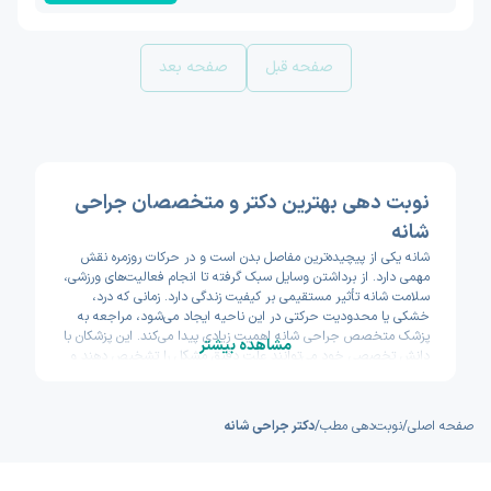
صفحه قبل
صفحه بعد
نوبت دهی بهترین دکتر و متخصصان جراحی
شانه
شانه یکی از پیچیده‌ترین مفاصل بدن است و در حرکات روزمره نقش
مهمی دارد. از برداشتن وسایل سبک گرفته تا انجام فعالیت‌های ورزشی،
سلامت شانه تأثیر مستقیمی بر کیفیت زندگی دارد. زمانی که درد،
خشکی یا محدودیت حرکتی در این ناحیه ایجاد می‌شود، مراجعه به
پزشک متخصص جراحی شانه اهمیت زیادی پیدا می‌کند. این پزشکان با
مشاهده بیشتر
دانش تخصصی خود می‌توانند علت دقیق مشکل را تشخیص دهند و
بهترین روش درمانی را پیشنهاد کنند.
در سال‌های اخیر، پیشرفت‌های چشمگیری در زمینه جراحی شانه به
وجود آمده است. پزشکان متخصص با استفاده از روش‌های کم‌تهاجمی،
صفحه اصلی
/
نوبت‌دهی مطب
/
دکتر جراحی شانه
آرتروسکوپی و تکنیک‌های نوین توانسته‌اند درمان‌های دقیق‌تر و
کم‌دردتری برای بیماران فراهم کنند. این موضوع باعث شده بیماران
سریع‌تر به زندگی عادی بازگردند و دوره نقاهت کوتاه‌تری را تجربه کنند. از