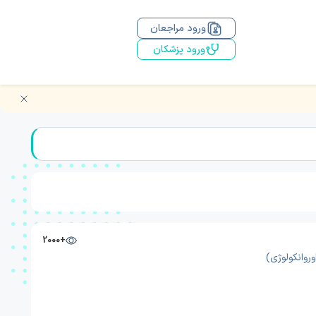
ورود مراجعان
ورود پزشکان
+2000
روانکولوژی)