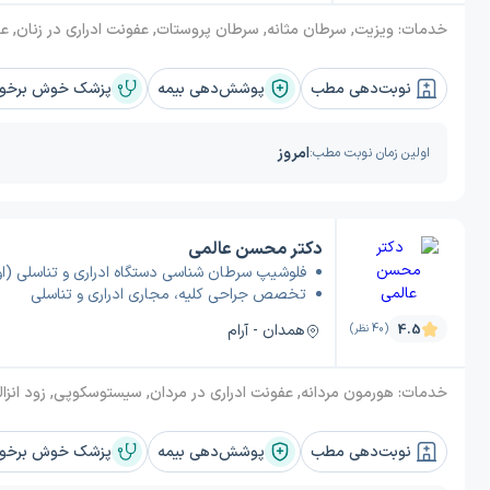
خدمات:
ویزیت, سرطان مثانه, سرطان پروستات, عفونت ادراری در زنان, عفونت ادراری در مردان, عفونت ادراری در کودکان, جراحی برداشتن پروستات (پروستاتکتومی), سنگ شکنی کلیه, سنگ حالب, وازکتومی, اختلال نعوظ, سیستوسکوپی, هیپوگنادیسم مردانه, مثانه, جراحی آلت تناسلی مرد, تومورهای کلیه, ناباروری مردان, عمل واریکوسل (واریکوسلکتومی), پیلونفریت (عفونت کلیه), مثانه بیش فعال (OAB), نعوظ دردناک (پریاپیسم), ادرار دردناک (دیسوریا), سنگ مجاری ادراری, بی اختی
نوبت‌دهی مطب
پوشش‌دهی بیمه
پزشک خوش برخورد
امروز
اولین زمان نوبت مطب:
دکتر محسن عالمی
فلوشیپ سرطان شناسی دستگاه ادراری و تناسلی (اور
تخصص جراحی کلیه، مجاری ادراری و تناسلی
همدان - آرام
4.5
(40 نظر)
خدمات:
هورمون مردانه, عفونت ادراری در مردان, سیستوسکوپی, زود انزالی, عفونت ادراری در زنان, مثانه, سرطان مثانه, عمل واریکوسل, سرطان کلیه, جراحی آلت تناسلی مرد, درمان ناباروری مردان, سنگ شکنی کلیه, سنگ مجاری ادراری, عفونت ادراری در کودکان, بی اختیاری ادراری, جراحی پروستات, سوزش ادرار, سنگ حالب, ناتوانی جنسی مردان و اختلال نع
نوبت‌دهی مطب
پوشش‌دهی بیمه
پزشک خوش برخورد