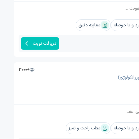
اری ادراری, زود انزالی, زگیل تناسلی مردان
 و با حوصله
معاینه دقیق
دریافت نوبت
+3000
وانکولوژی)
وظ, درمان زگیل تناسلی مردان
 و با حوصله
مطب راحت و تمیز