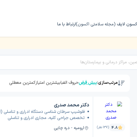
کسون لایف
(مجله سلامتی اکسون)
ارتباط با ما
ی وتناسلی (اوروانکولوژی)
مرتب‌سازی:
پیش فرض
حروف الفبا
بیشترین امتیاز
کمترین معطلی
دکتر محمد صدری
فلوشیپ سرطان شناسی دستگاه ادراری و تناسلی (او
تخصص جراحی کلیه، مجاری ادراری و تناسلی
ارومیه - دره چایی
4.8
(137 نظر)