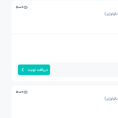
+500
نکولوژی)
دریافت نوبت
+500
نکولوژی)