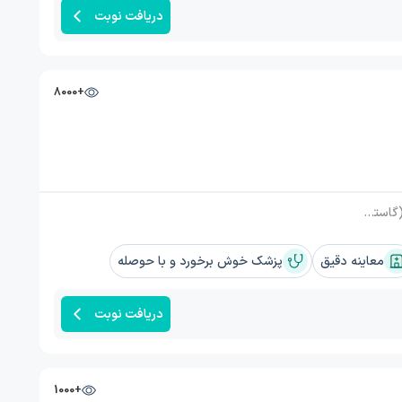
دریافت نوبت
+8000
ود آهن, زردی (یرقان), آلبومینوری
معاینه دقیق
پزشک خوش برخورد و با حوصله
دریافت نوبت
+1000