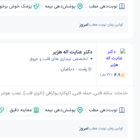
نوبت‌دهی مطب
پوشش‌دهی بیمه
پزشک خوش برخورد
امروز
اولین زمان نوبت مطب:
دکتر عنایت اله هژیر
تخصص بیماری های قلب و عروق
رشت - دباغیان
4.9
(77 نظر)
خدمات:
سکته قلبی, حمله قلبی, اکوکاردیوگرافی (اکوی قلب), نصب هولتر قلب, نارسایی‌ قلبی, دریچه آیورت, هیپرکلسترولمی, روماتیسم قلبی, آریتمی قلب, نوار قلبی, تصلب شرایین (آترواسکلروز), اسپاسم قلب, تپش قلب بالا (تاکی کاردی), 
نوبت‌دهی مطب
پوشش‌دهی بیمه
معاینه دقیق
امروز
اولین زمان نوبت مطب: