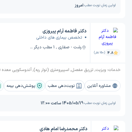
امروز
اولین زمان نوبت مطب:
دکتر فاطمه آرام پیروزی
تخصص بیماری های داخلی
رشت - صفاری , 1 مطب دیگر ...
4.8
(150 نظر)
خدمات:
ویزیت, تزریق مفصل, اسپیرومتری (نوار ریه), آندوسکوپی معده (گاستروسکوپی), خود ایمنی, یبوست, گرفتگی (اسپاسم) معده, فشار خون, گرفتگی شکم (کرامپ شکمی), معاینه فیزیکی سالانه, خون در ادرار (هماچوری), سرطان روده بزرگ, سیروز کبدی, چکاپ سالیانه, بی اشتهایی, التهاب کیسه صفرا (کوله سیستیت), سرفه مزمن, کبد چرب, گاستریت (ورم معده), آلرژی فصلی, آلرژی بینی, سوء هاضمه (دیس پپسی), نفخ معده, کمب
مشاوره آنلاین
نوبت‌دهی مطب
پوشش‌دهی بیمه
1405/05/19 ساعت 12:00
اولین زمان نوبت مطب:
دکتر محمدرضا امام هادی