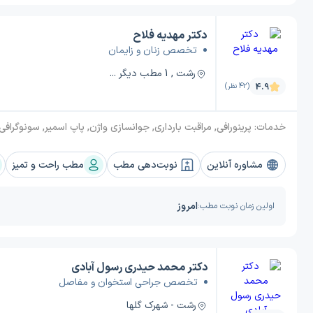
دکتر مهدیه فلاح
تخصص زنان و زایمان
رشت , 1 مطب دیگر ...
4.9
(42 نظر)
خدمات:
پرینورافی, مراقبت بارداری, جوانسازی واژن, پاپ اسمیر, سونوگرافی بارداری (حاملگی), قرار دادن آی یو دی (IUD), ناب
مشاوره آنلاین
نوبت‌دهی مطب
مطب راحت و تمیز
امروز
اولین زمان نوبت مطب:
دکتر محمد حیدری رسول آبادی
تخصص جراحی استخوان و مفاصل
رشت - شهرک گلها