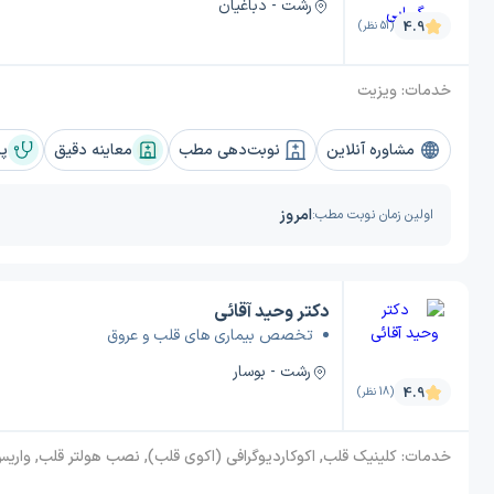
رشت - دباغیان
4.9
(51 نظر)
خدمات:
ویزیت
مشاوره آنلاین
نوبت‌دهی مطب
معاینه دقیق
پز
امروز
اولین زمان نوبت مطب:
دکتر وحید آقائی
تخصص بیماری های قلب و عروق
رشت - بوسار
4.9
(18 نظر)
خدمات:
کلینیک قلب, اکوکاردیوگرافی (اکوی قلب), نصب هولتر قلب, واریس, آریتمی قلب, نوار قلبی, درد قفسه سینه (آنژین), تصلب شرایین (آترواسکلروز), تپش قلب بالا (تاکی کاردی), اسپاسم قلب, آمبول