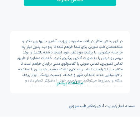
نمایش فیلتر‌ها
در این بخش امکان دریافت مشاوره و ویزیت آنلاین با بهترین دکتر و
متخصصان طب سوزنی برای شما فراهم شده تا بتوانید بدون نیاز به
مراجعه حضوری، با پزشک موردنظر خود ارتباط داشته باشید و روند
بررسی و درمان را به صورت آنلاین پیگیری کنید. خدمات مشاوره از طریق
تماس تصویری، تماس صوتی یا گفت‌وگوی متنی برایتان فراهم است تا
متناسب با شرایط، انتخاب راحت‌تری داشته باشید. همچنین با استفاده
از فیلترهایی مانند انتخاب شهر و محله، جنسیت پزشک، نوع بیمه،
علائم و بیماری‌ها می‌توانید جستجوی خود را دقیق‌تر انجام داده و
مشاهده بیشتر
سریع‌تر پزشک مناسب را پیدا کنید. پیش از ثبت نوبت نیز امکان
مشاهده سوابق تحصیلی، تجربه و تخصص پزشکان وجود دارد تا با
اطمینان بیشتری تصمیم بگیرید. اکسون تلاش کرده مسیر دسترسی به
خدمات پزشکی آنلاین را سریع و ساده طراحی کند.
صفحه اصلی
/
ویزیت آنلاین
/
دکتر طب سوزنی