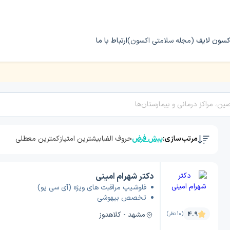
کسون لایف
(مجله سلامتی اکسون)
ارتباط با ما
شی
مرتب‌سازی:
پیش فرض
حروف الفبا
بیشترین امتیاز
کمترین معطلی
دکتر شهرام امینی
فلوشیپ مراقبت های ویژه (آی سی یو)
تخصص بیهوشی
مشهد - کلاهدوز
4.9
(10 نظر)