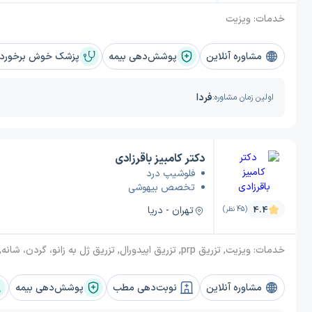
خدمات:
ویزیت
مشاوره آنلاین
پوشش‌دهی بیمه
پزشک خوش برخورد و
فردا
اولین زمان مشاوره:
دکتر کامبیز باقرزادی
فلوشیپ درد
تخصص بیهوشی
تهران - دریا
4.4
(45 نظر)
خدمات:
ویزیت, تزریق prp, تزریق اپیدورال, تزریق ژل به زانو، گردن، شانه, تزریق سلول بنیادی, فست کمر, تزریق prf, تزریق اورتوکین تراپی, تزریق اوزون
مشاوره آنلاین
نوبت‌دهی مطب
پوشش‌دهی بیمه