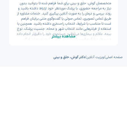
متخصصان گوش، حلق و بینی برای شما فراهم شده تا بتوانید بدون
نیاز به مراجعه حضوری، با پزشک موردنظر خود ارتباط داشته باشید و
روند بررسی و درمان را به صورت آنلاین پیگیری کنید. خدمات مشاوره از
طریق تماس تصویری، تماس صوتی یا گفت‌وگوی متنی برایتان فراهم
است تا متناسب با شرایط، انتخاب راحت‌تری داشته باشید. همچنین با
استفاده از فیلترهایی مانند انتخاب شهر و محله، جنسیت پزشک، نوع
بیمه، علائم و بیماری‌ها می‌توانید جستجوی خود را دقیق‌تر انجام داده
مشاهده بیشتر
و سریع‌تر پزشک مناسب را پیدا کنید. پیش از ثبت نوبت نیز امکان
مشاهده سوابق تحصیلی، تجربه و تخصص پزشکان وجود دارد تا با
اطمینان بیشتری تصمیم بگیرید. اکسون تلاش کرده مسیر دسترسی به
خدمات پزشکی آنلاین را سریع و ساده طراحی کند.
صفحه اصلی
/
ویزیت آنلاین
/
دکتر گوش، حلق و بینی