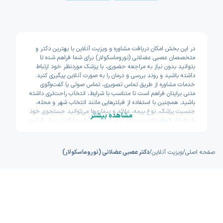
در این بخش امکان دریافت مشاوره و ویزیت آنلاین با بهترین دکتر و
متخصصان عصبی عضلانی (نوروماسکولار) برای شما فراهم شده تا
بتوانید بدون نیاز به مراجعه حضوری، با پزشک موردنظر خود ارتباط
داشته باشید و روند بررسی و درمان را به صورت آنلاین پیگیری کنید.
خدمات مشاوره از طریق تماس تصویری، تماس صوتی یا گفت‌وگوی
متنی برایتان فراهم است تا متناسب با شرایط، انتخاب راحت‌تری داشته
باشید. همچنین با استفاده از فیلترهایی مانند انتخاب شهر و محله،
جنسیت پزشک، نوع بیمه، علائم و بیماری‌ها می‌توانید جستجوی خود
مشاهده بیشتر
را دقیق‌تر انجام داده و سریع‌تر پزشک مناسب را پیدا کنید. پیش از ثبت
نوبت نیز امکان مشاهده سوابق تحصیلی، تجربه و تخصص پزشکان
وجود دارد تا با اطمینان بیشتری تصمیم بگیرید. اکسون تلاش کرده
مسیر دسترسی به خدمات پزشکی آنلاین را سریع و ساده طراحی کند.
صفحه اصلی
/
ویزیت آنلاین
/
دکتر عصبی عضلانی (نوروماسکولار)