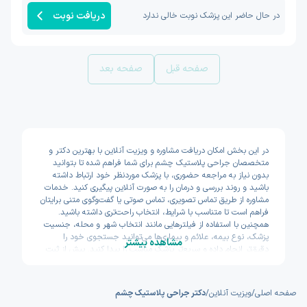
دریافت نوبت
در حال حاضر این پزشک نوبت خالی ندارد
صفحه قبل
صفحه بعد
در این بخش امکان دریافت مشاوره و ویزیت آنلاین با بهترین دکتر و
متخصصان جراحی پلاستیک چشم برای شما فراهم شده تا بتوانید
بدون نیاز به مراجعه حضوری، با پزشک موردنظر خود ارتباط داشته
باشید و روند بررسی و درمان را به صورت آنلاین پیگیری کنید. خدمات
مشاوره از طریق تماس تصویری، تماس صوتی یا گفت‌وگوی متنی برایتان
فراهم است تا متناسب با شرایط، انتخاب راحت‌تری داشته باشید.
همچنین با استفاده از فیلترهایی مانند انتخاب شهر و محله، جنسیت
پزشک، نوع بیمه، علائم و بیماری‌ها می‌توانید جستجوی خود را
مشاهده بیشتر
دقیق‌تر انجام داده و سریع‌تر پزشک مناسب را پیدا کنید. پیش از ثبت
نوبت نیز امکان مشاهده سوابق تحصیلی، تجربه و تخصص پزشکان
وجود دارد تا با اطمینان بیشتری تصمیم بگیرید. اکسون تلاش کرده
مسیر دسترسی به خدمات پزشکی آنلاین را سریع و ساده طراحی کند.
صفحه اصلی
/
ویزیت آنلاین
/
دکتر جراحی پلاستیک چشم