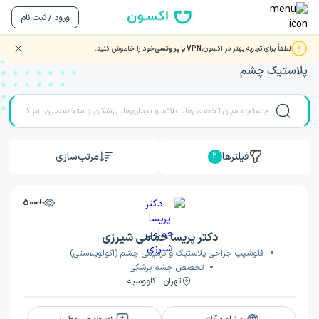
ورود / ثبت نام
لطفاً برای تجربه بهتر در اکسون،
VPN یا پروکسی
خود را خاموش کنید.
مشاوره و ویزیت آنلاین با بهترین دکتر و متخصصان جراحی
پلاستیک چشم
فیلترها
مرتب‌سازی
2
+500
دکتر پریسا حمامی شیرزی
فلوشیپ جراحی پلاستیک و ترمیمی چشم (اکولوپلاستی)
تخصص چشم پزشکی
تهران - کاووسیه