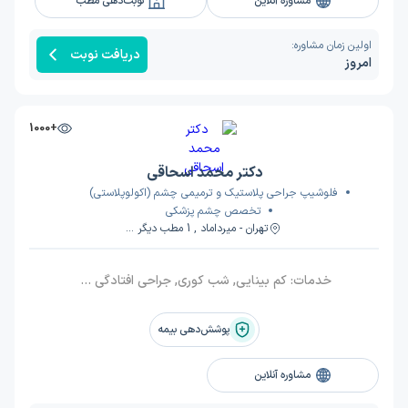
مشاوره آنلاین
نوبت‌دهی مطب
اولین زمان مشاوره:
دریافت نوبت
امروز
+1000
دکتر محمد اسحاقی
فلوشیپ جراحی پلاستیک و ترمیمی چشم (اکولوپلاستی)
تخصص چشم پزشکی
تهران - میرداماد , 1 مطب دیگر ...
خدمات:
کم بینایی, شب کوری, جراحی افتادگی پلک, جراحی درمان انسداد مجاری اشکی, عمل آب مروارید (کاتاراکت), بلفاروپلاستی, تیروئید چشمی, جراحی پلاستیک زیبایی پلک, تنبلی چشم کودکان و بزرگسالان, بلفارواسپاسم, جراحی پلک, انحراف چشم بزرگسالان
پوشش‌دهی بیمه
مشاوره آنلاین