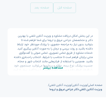
صفحه قبل
صفحه بعد
در این بخش امکان دریافت مشاوره و ویزیت آنلاین تلفنی با بهترین
دکتر و متخصصان جراحی عروق و تروما برای شما فراهم شده تا
بتوانید بدون نیاز به مراجعه حضوری، با پزشک موردنظر خود ارتباط
داشته باشید و روند بررسی و درمان را به صورت آنلاین پیگیری کنید.
خدمات مشاوره از طریق تماس تصویری، تماس صوتی یا گفت‌وگوی
متنی برایتان فراهم است تا متناسب با شرایط، انتخاب راحت‌تری داشته
باشید. همچنین با استفاده از فیلترهایی مانند انتخاب شهر و محله،
جنسیت پزشک، نوع بیمه، علائم و بیماری‌ها می‌توانید جستجوی خود
مشاهده بیشتر
را دقیق‌تر انجام داده و سریع‌تر پزشک مناسب را پیدا کنید. پیش از ثبت
نوبت نیز امکان مشاهده سوابق تحصیلی، تجربه و تخصص پزشکان
وجود دارد تا با اطمینان بیشتری تصمیم بگیرید. اکسون تلاش کرده
مسیر دسترسی به خدمات پزشکی آنلاین را سریع و ساده طراحی کند.
صفحه اصلی
/
ویزیت آنلاین
/
ویزیت آنلاین تلفنی
/
ویزیت آنلاین تلفنی دکتر جراحی عروق و تروما