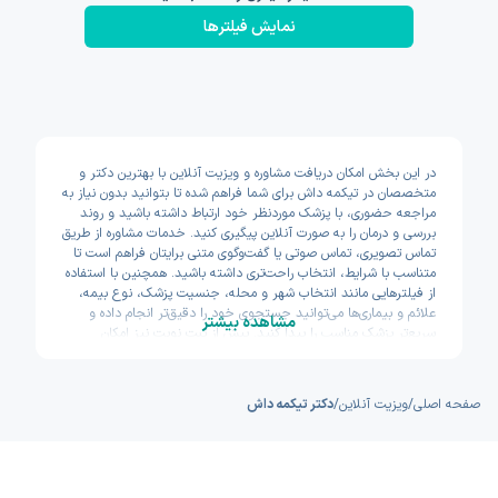
نمایش فیلتر‌ها
در این بخش امکان دریافت مشاوره و ویزیت آنلاین با بهترین دکتر و
متخصصان در تیکمه داش برای شما فراهم شده تا بتوانید بدون نیاز به
مراجعه حضوری، با پزشک موردنظر خود ارتباط داشته باشید و روند
بررسی و درمان را به صورت آنلاین پیگیری کنید. خدمات مشاوره از طریق
تماس تصویری، تماس صوتی یا گفت‌وگوی متنی برایتان فراهم است تا
متناسب با شرایط، انتخاب راحت‌تری داشته باشید. همچنین با استفاده
از فیلترهایی مانند انتخاب شهر و محله، جنسیت پزشک، نوع بیمه،
علائم و بیماری‌ها می‌توانید جستجوی خود را دقیق‌تر انجام داده و
مشاهده بیشتر
سریع‌تر پزشک مناسب را پیدا کنید. پیش از ثبت نوبت نیز امکان
مشاهده سوابق تحصیلی، تجربه و تخصص پزشکان وجود دارد تا با
اطمینان بیشتری تصمیم بگیرید. اکسون تلاش کرده مسیر دسترسی به
خدمات پزشکی آنلاین را سریع و ساده طراحی کند.
صفحه اصلی
/
ویزیت آنلاین
/
دکتر تیکمه داش