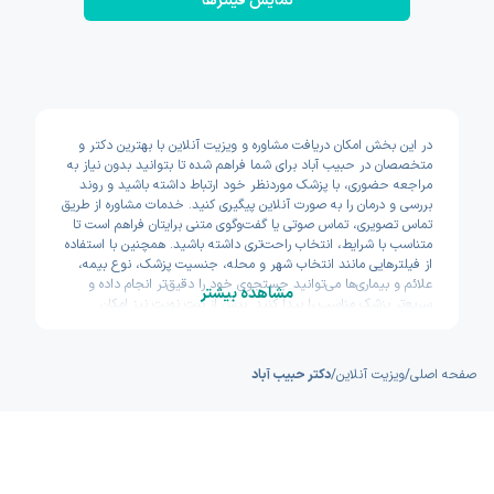
نمایش فیلتر‌ها
در این بخش امکان دریافت مشاوره و ویزیت آنلاین با بهترین دکتر و
متخصصان در حبیب آباد برای شما فراهم شده تا بتوانید بدون نیاز به
مراجعه حضوری، با پزشک موردنظر خود ارتباط داشته باشید و روند
بررسی و درمان را به صورت آنلاین پیگیری کنید. خدمات مشاوره از طریق
تماس تصویری، تماس صوتی یا گفت‌وگوی متنی برایتان فراهم است تا
متناسب با شرایط، انتخاب راحت‌تری داشته باشید. همچنین با استفاده
از فیلترهایی مانند انتخاب شهر و محله، جنسیت پزشک، نوع بیمه،
علائم و بیماری‌ها می‌توانید جستجوی خود را دقیق‌تر انجام داده و
مشاهده بیشتر
سریع‌تر پزشک مناسب را پیدا کنید. پیش از ثبت نوبت نیز امکان
مشاهده سوابق تحصیلی، تجربه و تخصص پزشکان وجود دارد تا با
اطمینان بیشتری تصمیم بگیرید. اکسون تلاش کرده مسیر دسترسی به
خدمات پزشکی آنلاین را سریع و ساده طراحی کند.
صفحه اصلی
/
ویزیت آنلاین
/
دکتر حبیب آباد