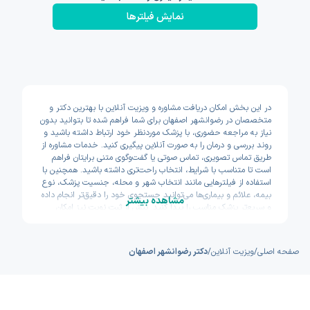
نمایش فیلتر‌ها
در این بخش امکان دریافت مشاوره و ویزیت آنلاین با بهترین دکتر و
متخصصان در رضوانشهر اصفهان برای شما فراهم شده تا بتوانید بدون
نیاز به مراجعه حضوری، با پزشک موردنظر خود ارتباط داشته باشید و
روند بررسی و درمان را به صورت آنلاین پیگیری کنید. خدمات مشاوره از
طریق تماس تصویری، تماس صوتی یا گفت‌وگوی متنی برایتان فراهم
است تا متناسب با شرایط، انتخاب راحت‌تری داشته باشید. همچنین با
استفاده از فیلترهایی مانند انتخاب شهر و محله، جنسیت پزشک، نوع
بیمه، علائم و بیماری‌ها می‌توانید جستجوی خود را دقیق‌تر انجام داده
مشاهده بیشتر
و سریع‌تر پزشک مناسب را پیدا کنید. پیش از ثبت نوبت نیز امکان
مشاهده سوابق تحصیلی، تجربه و تخصص پزشکان وجود دارد تا با
اطمینان بیشتری تصمیم بگیرید. اکسون تلاش کرده مسیر دسترسی به
خدمات پزشکی آنلاین را سریع و ساده طراحی کند.
صفحه اصلی
/
ویزیت آنلاین
/
دکتر رضوانشهر اصفهان