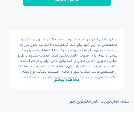
نمایش فیلتر‌ها
در این بخش امکان دریافت مشاوره و ویزیت آنلاین با بهترین دکتر و
متخصصان در آرین شهر برای شما فراهم شده تا بتوانید بدون نیاز به
مراجعه حضوری، با پزشک موردنظر خود ارتباط داشته باشید و روند
بررسی و درمان را به صورت آنلاین پیگیری کنید. خدمات مشاوره از طریق
تماس تصویری، تماس صوتی یا گفت‌وگوی متنی برایتان فراهم است تا
متناسب با شرایط، انتخاب راحت‌تری داشته باشید. همچنین با استفاده
از فیلترهایی مانند انتخاب شهر و محله، جنسیت پزشک، نوع بیمه،
علائم و بیماری‌ها می‌توانید جستجوی خود را دقیق‌تر انجام داده و
مشاهده بیشتر
سریع‌تر پزشک مناسب را پیدا کنید. پیش از ثبت نوبت نیز امکان
مشاهده سوابق تحصیلی، تجربه و تخصص پزشکان وجود دارد تا با
اطمینان بیشتری تصمیم بگیرید. اکسون تلاش کرده مسیر دسترسی به
خدمات پزشکی آنلاین را سریع و ساده طراحی کند.
صفحه اصلی
/
ویزیت آنلاین
/
دکتر آرین شهر