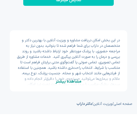
نمایش فیلتر‌ها
در این بخش امکان دریافت مشاوره و ویزیت آنلاین با بهترین دکتر و
متخصصان در داراب برای شما فراهم شده تا بتوانید بدون نیاز به
مراجعه حضوری، با پزشک موردنظر خود ارتباط داشته باشید و روند
بررسی و درمان را به صورت آنلاین پیگیری کنید. خدمات مشاوره از طریق
تماس تصویری، تماس صوتی یا گفت‌وگوی متنی برایتان فراهم است تا
متناسب با شرایط، انتخاب راحت‌تری داشته باشید. همچنین با استفاده
از فیلترهایی مانند انتخاب شهر و محله، جنسیت پزشک، نوع بیمه،
علائم و بیماری‌ها می‌توانید جستجوی خود را دقیق‌تر انجام داده و
مشاهده بیشتر
سریع‌تر پزشک مناسب را پیدا کنید. پیش از ثبت نوبت نیز امکان
مشاهده سوابق تحصیلی، تجربه و تخصص پزشکان وجود دارد تا با
اطمینان بیشتری تصمیم بگیرید. اکسون تلاش کرده مسیر دسترسی به
خدمات پزشکی آنلاین را سریع و ساده طراحی کند.
صفحه اصلی
/
ویزیت آنلاین
/
دکتر داراب