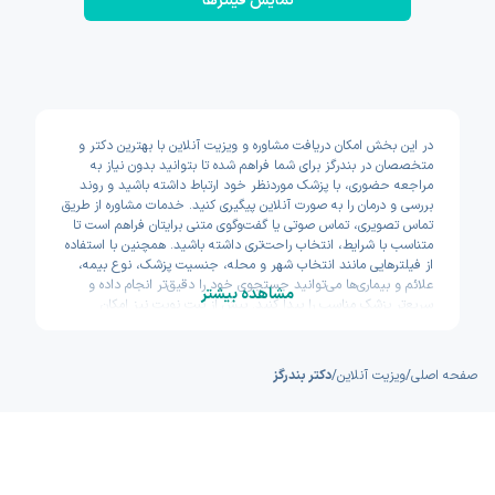
نمایش فیلتر‌ها
در این بخش امکان دریافت مشاوره و ویزیت آنلاین با بهترین دکتر و
متخصصان در بندرگز برای شما فراهم شده تا بتوانید بدون نیاز به
مراجعه حضوری، با پزشک موردنظر خود ارتباط داشته باشید و روند
بررسی و درمان را به صورت آنلاین پیگیری کنید. خدمات مشاوره از طریق
تماس تصویری، تماس صوتی یا گفت‌وگوی متنی برایتان فراهم است تا
متناسب با شرایط، انتخاب راحت‌تری داشته باشید. همچنین با استفاده
از فیلترهایی مانند انتخاب شهر و محله، جنسیت پزشک، نوع بیمه،
علائم و بیماری‌ها می‌توانید جستجوی خود را دقیق‌تر انجام داده و
مشاهده بیشتر
سریع‌تر پزشک مناسب را پیدا کنید. پیش از ثبت نوبت نیز امکان
مشاهده سوابق تحصیلی، تجربه و تخصص پزشکان وجود دارد تا با
اطمینان بیشتری تصمیم بگیرید. اکسون تلاش کرده مسیر دسترسی به
خدمات پزشکی آنلاین را سریع و ساده طراحی کند.
صفحه اصلی
/
ویزیت آنلاین
/
دکتر بندرگز