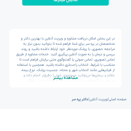
نمایش فیلتر‌ها
در این بخش امکان دریافت مشاوره و ویزیت آنلاین با بهترین دکتر و
متخصصان در پره سر برای شما فراهم شده تا بتوانید بدون نیاز به
مراجعه حضوری، با پزشک موردنظر خود ارتباط داشته باشید و روند
بررسی و درمان را به صورت آنلاین پیگیری کنید. خدمات مشاوره از طریق
تماس تصویری، تماس صوتی یا گفت‌وگوی متنی برایتان فراهم است تا
متناسب با شرایط، انتخاب راحت‌تری داشته باشید. همچنین با استفاده
از فیلترهایی مانند انتخاب شهر و محله، جنسیت پزشک، نوع بیمه،
علائم و بیماری‌ها می‌توانید جستجوی خود را دقیق‌تر انجام داده و
مشاهده بیشتر
سریع‌تر پزشک مناسب را پیدا کنید. پیش از ثبت نوبت نیز امکان
مشاهده سوابق تحصیلی، تجربه و تخصص پزشکان وجود دارد تا با
اطمینان بیشتری تصمیم بگیرید. اکسون تلاش کرده مسیر دسترسی به
خدمات پزشکی آنلاین را سریع و ساده طراحی کند.
صفحه اصلی
/
ویزیت آنلاین
/
دکتر پره سر