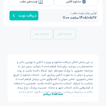
مشاوره آنلاین
نوبت‌دهی مطب
اولین زمان نوبت مطب :
دریافت نوبت
1405/05/17 ساعت 11:00
صفحه قبل
صفحه بعد
در این بخش امکان دریافت مشاوره و ویزیت آنلاین با بهترین دکتر و
متخصصان در بروجرد برای شما فراهم شده تا بتوانید بدون نیاز به
مراجعه حضوری، با پزشک موردنظر خود ارتباط داشته باشید و روند
بررسی و درمان را به صورت آنلاین پیگیری کنید. خدمات مشاوره از طریق
تماس تصویری، تماس صوتی یا گفت‌وگوی متنی برایتان فراهم است تا
متناسب با شرایط، انتخاب راحت‌تری داشته باشید. همچنین با استفاده
از فیلترهایی مانند انتخاب شهر و محله، جنسیت پزشک، نوع بیمه،
علائم و بیماری‌ها می‌توانید جستجوی خود را دقیق‌تر انجام داده و
مشاهده بیشتر
سریع‌تر پزشک مناسب را پیدا کنید. پیش از ثبت نوبت نیز امکان
مشاهده سوابق تحصیلی، تجربه و تخصص پزشکان وجود دارد تا با
اطمینان بیشتری تصمیم بگیرید. اکسون تلاش کرده مسیر دسترسی به