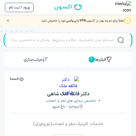
ورود / ثبت نام
لطفاً برای تجربه بهتر در اکسون،
VPN یا پروکسی
خود را خاموش کنید.
مشاوره و ویزیت آنلاین با بهترین دکتر و متخصصان در بروجرد
فیلترها
مرتب‌سازی
2
+1000
دکتر فائقه ملک شاهی
تخصص بیماری های مغز و اعصاب
بروجرد - باغ میری
خدمات:
کلینیک مغز و اعصاب(نورولوژی)