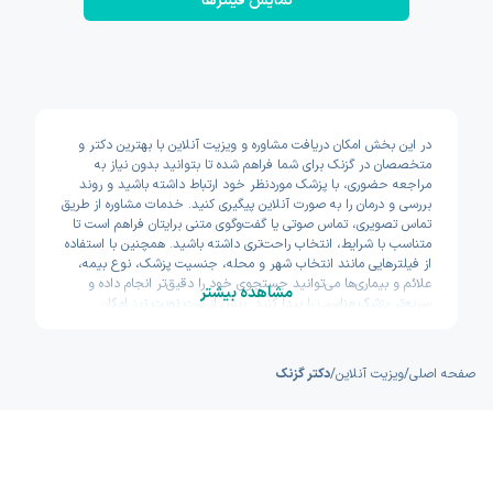
نمایش فیلتر‌ها
در این بخش امکان دریافت مشاوره و ویزیت آنلاین با بهترین دکتر و
متخصصان در گزنک برای شما فراهم شده تا بتوانید بدون نیاز به
مراجعه حضوری، با پزشک موردنظر خود ارتباط داشته باشید و روند
بررسی و درمان را به صورت آنلاین پیگیری کنید. خدمات مشاوره از طریق
تماس تصویری، تماس صوتی یا گفت‌وگوی متنی برایتان فراهم است تا
متناسب با شرایط، انتخاب راحت‌تری داشته باشید. همچنین با استفاده
از فیلترهایی مانند انتخاب شهر و محله، جنسیت پزشک، نوع بیمه،
علائم و بیماری‌ها می‌توانید جستجوی خود را دقیق‌تر انجام داده و
مشاهده بیشتر
سریع‌تر پزشک مناسب را پیدا کنید. پیش از ثبت نوبت نیز امکان
مشاهده سوابق تحصیلی، تجربه و تخصص پزشکان وجود دارد تا با
اطمینان بیشتری تصمیم بگیرید. اکسون تلاش کرده مسیر دسترسی به
خدمات پزشکی آنلاین را سریع و ساده طراحی کند.
صفحه اصلی
/
ویزیت آنلاین
/
دکتر گزنک