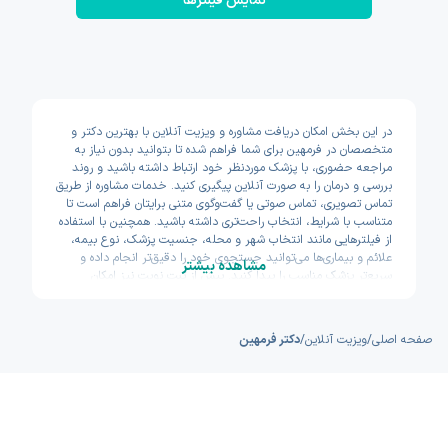
نمایش فیلتر‌ها
در این بخش امکان دریافت مشاوره و ویزیت آنلاین با بهترین دکتر و
متخصصان در فرمهین برای شما فراهم شده تا بتوانید بدون نیاز به
مراجعه حضوری، با پزشک موردنظر خود ارتباط داشته باشید و روند
بررسی و درمان را به صورت آنلاین پیگیری کنید. خدمات مشاوره از طریق
تماس تصویری، تماس صوتی یا گفت‌وگوی متنی برایتان فراهم است تا
متناسب با شرایط، انتخاب راحت‌تری داشته باشید. همچنین با استفاده
از فیلترهایی مانند انتخاب شهر و محله، جنسیت پزشک، نوع بیمه،
علائم و بیماری‌ها می‌توانید جستجوی خود را دقیق‌تر انجام داده و
مشاهده بیشتر
سریع‌تر پزشک مناسب را پیدا کنید. پیش از ثبت نوبت نیز امکان
مشاهده سوابق تحصیلی، تجربه و تخصص پزشکان وجود دارد تا با
اطمینان بیشتری تصمیم بگیرید. اکسون تلاش کرده مسیر دسترسی به
خدمات پزشکی آنلاین را سریع و ساده طراحی کند.
صفحه اصلی
/
ویزیت آنلاین
/
دکتر فرمهین