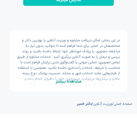
نمایش فیلتر‌ها
در این بخش امکان دریافت مشاوره و ویزیت آنلاین با بهترین دکتر و
متخصصان در خمیر برای شما فراهم شده تا بتوانید بدون نیاز به
مراجعه حضوری، با پزشک موردنظر خود ارتباط داشته باشید و روند
بررسی و درمان را به صورت آنلاین پیگیری کنید. خدمات مشاوره از طریق
تماس تصویری، تماس صوتی یا گفت‌وگوی متنی برایتان فراهم است تا
متناسب با شرایط، انتخاب راحت‌تری داشته باشید. همچنین با استفاده
از فیلترهایی مانند انتخاب شهر و محله، جنسیت پزشک، نوع بیمه،
علائم و بیماری‌ها می‌توانید جستجوی خود را دقیق‌تر انجام داده و
مشاهده بیشتر
سریع‌تر پزشک مناسب را پیدا کنید. پیش از ثبت نوبت نیز امکان
مشاهده سوابق تحصیلی، تجربه و تخصص پزشکان وجود دارد تا با
اطمینان بیشتری تصمیم بگیرید. اکسون تلاش کرده مسیر دسترسی به
خدمات پزشکی آنلاین را سریع و ساده طراحی کند.
صفحه اصلی
/
ویزیت آنلاین
/
دکتر خمیر