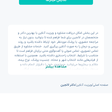
نمایش فیلتر‌ها
در این بخش امکان دریافت مشاوره و ویزیت آنلاین با بهترین دکتر و
متخصصان در لالجین برای شما فراهم شده تا بتوانید بدون نیاز به
مراجعه حضوری، با پزشک موردنظر خود ارتباط داشته باشید و روند
بررسی و درمان را به صورت آنلاین پیگیری کنید. خدمات مشاوره از طریق
تماس تصویری، تماس صوتی یا گفت‌وگوی متنی برایتان فراهم است تا
متناسب با شرایط، انتخاب راحت‌تری داشته باشید. همچنین با استفاده
از فیلترهایی مانند انتخاب شهر و محله، جنسیت پزشک، نوع بیمه،
علائم و بیماری‌ها می‌توانید جستجوی خود را دقیق‌تر انجام داده و
مشاهده بیشتر
سریع‌تر پزشک مناسب را پیدا کنید. پیش از ثبت نوبت نیز امکان
مشاهده سوابق تحصیلی، تجربه و تخصص پزشکان وجود دارد تا با
اطمینان بیشتری تصمیم بگیرید. اکسون تلاش کرده مسیر دسترسی به
خدمات پزشکی آنلاین را سریع و ساده طراحی کند.
صفحه اصلی
/
ویزیت آنلاین
/
دکتر لالجین