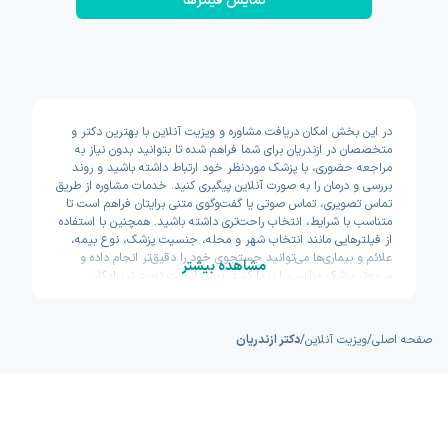
نمایش فیلتر‌ها
در این بخش امکان دریافت مشاوره و ویزیت آنلاین با بهترین دکتر و
متخصصان در ازندریان برای شما فراهم شده تا بتوانید بدون نیاز به
مراجعه حضوری، با پزشک موردنظر خود ارتباط داشته باشید و روند
بررسی و درمان را به صورت آنلاین پیگیری کنید. خدمات مشاوره از طریق
تماس تصویری، تماس صوتی یا گفت‌وگوی متنی برایتان فراهم است تا
متناسب با شرایط، انتخاب راحت‌تری داشته باشید. همچنین با استفاده
از فیلترهایی مانند انتخاب شهر و محله، جنسیت پزشک، نوع بیمه،
علائم و بیماری‌ها می‌توانید جستجوی خود را دقیق‌تر انجام داده و
مشاهده بیشتر
سریع‌تر پزشک مناسب را پیدا کنید. پیش از ثبت نوبت نیز امکان
مشاهده سوابق تحصیلی، تجربه و تخصص پزشکان وجود دارد تا با
اطمینان بیشتری تصمیم بگیرید. اکسون تلاش کرده مسیر دسترسی به
خدمات پزشکی آنلاین را سریع و ساده طراحی کند.
صفحه اصلی
/
ویزیت آنلاین
/
دکتر ازندریان