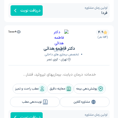
اولین زمان مشاوره:
دریافت نوبت
فردا
+1000
4.9
(154 نظر)
دکتر فاطمه هدائی
(154 نظر)
تخصص بیماری های داخلی
تهران - کوی نصر
خدمات:
درمان دیابت، بیماریهای تیروئید، فشار خون, درمان بیماریهای گوارشی, درمان آسم و برونشیت, انجام خدمات پوست (تزریق بوتاکس، مزوتراپی، لیزر، میکرونیدلینگ، پاکسازی صورت
پوشش‌دهی بیمه
معاینه دقیق
مطب راحت و تمیز
مشاوره آنلاین
نوبت‌دهی مطب
اولین زمان مشاوره:
دریافت نوبت