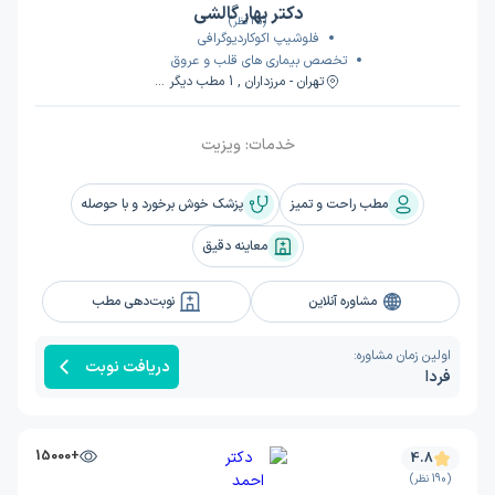
دکتر بهار گالشی
(25 نظر)
فلوشیپ اکوکاردیوگرافی
تخصص بیماری های قلب و عروق
تهران - مرزداران , 1 مطب دیگر ...
خدمات:
ویزیت
مطب راحت و تمیز
پزشک خوش برخورد و با حوصله
معاینه دقیق
مشاوره آنلاین
نوبت‌دهی مطب
اولین زمان مشاوره:
دریافت نوبت
فردا
+15000
4.8
(190 نظر)