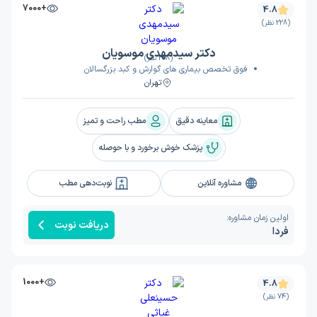
+7000
4.8
(228 نظر)
دکتر سیدمهدی موسویان
(228 نظر)
فوق تخصص بیماری های گوارش و کبد بزرگسالان
تهران
معاینه دقیق
مطب راحت و تمیز
پزشک خوش برخورد و با حوصله
مشاوره آنلاین
نوبت‌دهی مطب
اولین زمان مشاوره:
دریافت نوبت
فردا
+1000
4.8
(74 نظر)