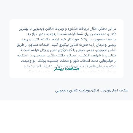
در این بخش امکان دریافت مشاوره و ویزیت آنلاین ویدیویی با بهترین
دکتر و متخصصان برای شما فراهم شده تا بتوانید بدون نیاز به
مراجعه حضوری، با پزشک موردنظر خود ارتباط داشته باشید و روند
بررسی و درمان را به صورت آنلاین پیگیری کنید. خدمات مشاوره از طریق
تماس تصویری، تماس صوتی یا گفت‌وگوی متنی برایتان فراهم است تا
متناسب با شرایط، انتخاب راحت‌تری داشته باشید. همچنین با استفاده
از فیلترهایی مانند انتخاب شهر و محله، جنسیت پزشک، نوع بیمه،
علائم و بیماری‌ها می‌توانید جستجوی خود را دقیق‌تر انجام داده و
مشاهده بیشتر
سریع‌تر پزشک مناسب را پیدا کنید. پیش از ثبت نوبت نیز امکان
مشاهده سوابق تحصیلی، تجربه و تخصص پزشکان وجود دارد تا با
اطمینان بیشتری تصمیم بگیرید. اکسون تلاش کرده مسیر دسترسی به
خدمات پزشکی آنلاین را سریع و ساده طراحی کند.
صفحه اصلی
/
ویزیت آنلاین
/
ویزیت آنلاین ویدیویی