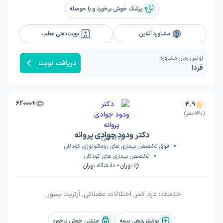
پزشک خوش برخورد و با حوصله
مشاوره آنلاین
نوبت‌دهی مطب
اولین زمان مشاوره:
دریافت نوبت
فردا
+62000
4.9
(840 نظر)
دکتر ودود جوادی پروانه
(840 نظر)
فوق تخصص بیماری های روماتولوژی کودکان
تخصص بیماری های کودکان
تهران - دانشگاه تهران
خدمات:
درد کمر, اختلالات عضلانی, آرتریت پسوریاتیک, سارکوییدوز, اسکلرودرمی, نقرس, نرمی استخوان (استیومالاسی), کف پای صاف, لوپوس, درماتومیوزیت, آفت دهان, بیماری بهجت, کاوازاکی, روماتیسم مفصلی جوانان
پوشش‌دهی بیمه
منشی خوش برخورد