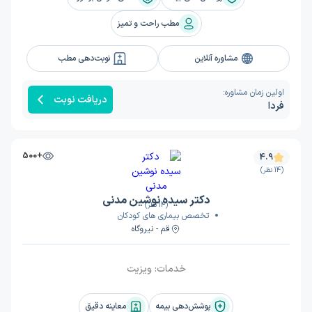
مطب راحت و تمیز
مشاوره آنلاین
نوبت‌دهی مطب
اولین زمان مشاوره:
دریافت نوبت
فردا
+500
4.9
(14 نظر)
دکتر سیده نوشین مدنی
(14 نظر)
تخصص بیماری های کودکان
قم - نیروگاه
خدمات:
ویزیت
پوشش‌دهی بیمه
معاینه دقیق