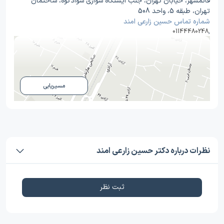
قائمشهر، خیابان تهران، جنب ایستگاه سواری سوادکوه، ساختمان
تهران، طبقه 5، واحد 508
شماره تماس حسین زارعی امند
01144480248
,
مسیریابی
نظرات درباره دکتر حسین زارعی امند
ثبت نظر