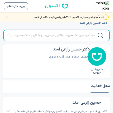
ورود / ثبت نام
لطفاً برای تجربه بهتر در اکسون،
VPN یا پروکسی
خود را خاموش کنید.
صفحه اصلی
/
دکتر قلب و عروق
/
دکتر قلب و عروق قایم شهر
/
دکتر حسین زارعی امند
دکتر حسین زارعی امند
تخصص بیماری های قلب و عروق
نظام پزشکی
106176
محل فعالیت
حسین زارعی امند
ق
ائمشهر قائمشهر، خیابان تهران، جنب ایستگاه سواری سوادکوه، ساختمان تهران، طبقه 5، واحد 508