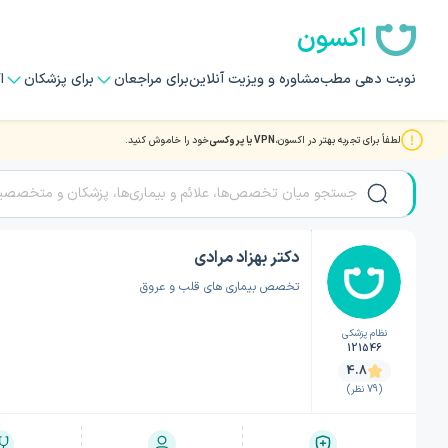
اکسون
نوبت دهی مطب
مشاوره و ویزیت آنلاین
برای مراجعان
برای پزشکان
ا
لطفاً برای تجربه بهتر در اکسون،
VPN یا پروکسی
خود را خاموش کنید.
صفحه اصلی
/
دکتر قلب و عروق
/
دکتر قلب و عروق تبریز
/
دکتر بهزاد مرادی
دکتر بهزاد مرادی
تخصص بیماری های قلب و عروق
نظام پزشکی
121546
4.8
(79 نظر)