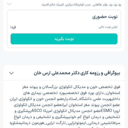
یزد یزد، یزد، بلوار طالقانی ، جنب آزمایشگاه مرکزی، کلینیک خاتم الانبیاء
نوبت حضوری
اولین نوبت خالی
فردا
نوبت بگیرید
بیوگرافی و رزومه کاری دکتر محمدعلی ارس خان
فوق تخصص خون و مدیکال انکولوژی بزرگسالان و پیوند مغز
استخوان_دارای بورد فوق تخصصیبورد تخصصی بیماری های
داخلیهییت علمی دانشگاه_استادیارعضو انجمن خون و انکولوژی ایران
عضو انجمن پیوند مغز استخوان ایرانعضو انجمن مدیکال انکولوژی
اروپا ESMOعضو انجمن مدیکال انکولوژی امریکا ASCOپیشگیری و
تشخیص و درمان انواع کم خونیپیشگیری و تشخیص و درمان انواع
سرطانشیمی درمانی_ایمونوتراپی_تارگت تراپی_هورمون درمانیمشاوره