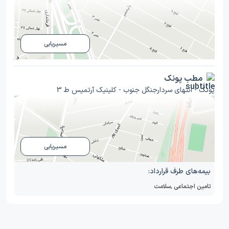
مسیریابی
مطب پونک
پونک - انتهای سردارجنگل جنوب - کلینیک آرتمیس ط 3
مسیریابی
بیمه‌های طرف قرارداد:
تامین اجتماعی
,
سلامت