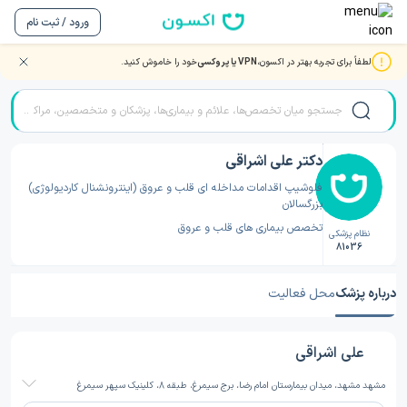
ورود / ثبت نام
لطفاً برای تجربه بهتر در اکسون،
VPN یا پروکسی
خود را خاموش کنید.
صفحه اصلی
/
دکتر قلب و عروق
/
دکتر قلب و عروق مشهد
/
دکتر علی اشراقی
دکتر علی اشراقی
فلوشیپ اقدامات مداخله ای قلب و عروق (اینترونشنال کاردیولوژی)
بزرگسالان
تخصص بیماری های قلب و عروق
نظام پزشکی
81036
درباره پزشک
محل فعالیت
علی اشراقی
مشهد مشهد، میدان بیمارستان امام رضا، برج سیمرغ، طبقه 8، کلینیک سپهر سیمرغ