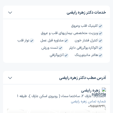
خدمات دکتر زهره رایضی
کلینیک قلب وعروق
ویزیت متخصص بیماریهای قلب و عروق
کنترل فشار خون
مشاوره قبل عمل
نوار قلب
اکوکاردیوگررافی داپلر
تست ورزش
هالتر مانیتورینگ
آنژیوگرافی
آدرس مطب دکتر زهره رایضی
زهره رایضی
احمدآباد، عارف 2، ساختما سماء ( روبروی اسکن عارف )، طیقه 1
شماره تماس زهره رایضی
09151589341
,