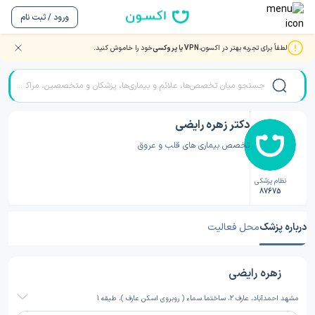
ورود / ثبت نام
لطفاً برای تجربه بهتر در اکسون،
VPN یا پروکسی
خود را خاموش کنید.
صفحه اصلی
/
دکتر قلب و عروق
/
دکتر قلب و عروق مشهد
/
دکتر زهره رایضی
دکتر زهره رایضی
تخصص بیماری های قلب و عروق
نظام پزشکی
87675
درباره پزشک
محل فعالیت
زهره رایضی
مشهد احمدآباد، عارف 2، ساختما سماء ( روبروی اسکن عارف )، طیقه 1