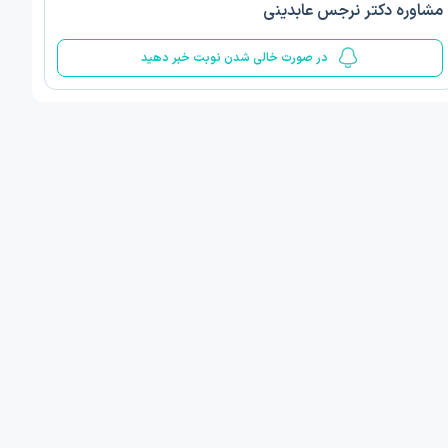
مشاوره دکتر نرجس عابدینی
5
در صورت خالی شدن نوبت خبر دهید
ف ذوالفقار روشن
دکتر مهدیه صادقپور
د روانشناسی بالینی
دکتری روانشناسی سلامت
 مطب دیگر ...
قزوین - دهخدا
امروز
امروز
ان نوبت مطب:
اولین زمان نوبت مطب:
یافت نوبت
دریافت نوبت