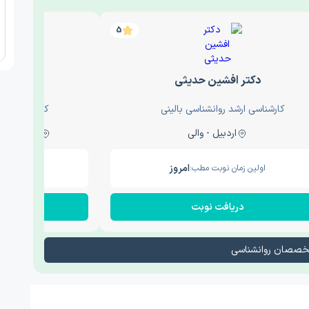
5
دکتر افشین حدیثی
دکتر عار
کارشناسی ارشد روانشناسی بالینی
کارشناسی ارش
اردبیل - والی
ساری - باغ سنگ , 1
امروز
اولین زمان نوبت مطب:
اولین زم
دریافت نوبت
در
تخصصان روانشناسی