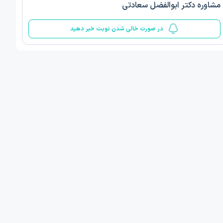
مشاوره دکتر ابوالفضل سعادتی
5
در صورت خالی شدن نوبت خبر دهید
ف ذوالفقار روشن
دکتر مهدیه صادقپور
د روانشناسی بالینی
دکتری روانشناسی سلامت
 مطب دیگر ...
قزوین - دهخدا
1405/05/17 ساعت 17:40
امروز
:
اولین زمان نوبت مطب:
یافت نوبت
دریافت نوبت