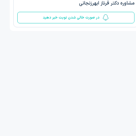
مشاوره دکتر فرناز ابهرزنجانی
5
در صورت خالی شدن نوبت خبر دهید
ف ذوالفقار روشن
دکتر مهدیه صادقپور
د روانشناسی بالینی
دکتری روانشناسی سلامت
 مطب دیگر ...
قزوین - دهخدا
1405/05/17 ساعت 17:40
امروز
:
اولین زمان نوبت مطب:
یافت نوبت
دریافت نوبت