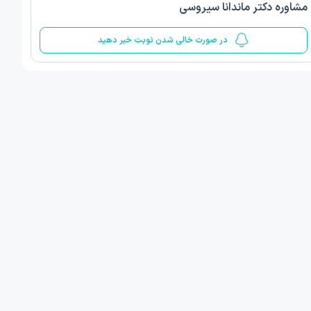
مشاوره دکتر ماندانا سیروسی
5
در صورت خالی شدن نوبت خبر دهید
ف ذوالفقار روشن
دکتر مهدیه صادقپور
د روانشناسی بالینی
دکتری روانشناسی سلامت
 مطب دیگر ...
قزوین - دهخدا
1405/05/17 ساعت 17:40
فردا
:
اولین زمان نوبت مطب:
یافت نوبت
دریافت نوبت