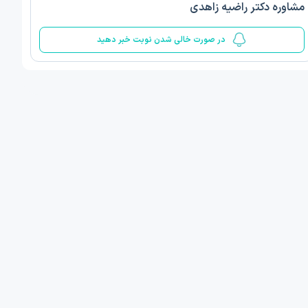
مشاوره دکتر راضیه زاهدی
5
در صورت خالی شدن نوبت خبر دهید
ف ذوالفقار روشن
دکتر مهدیه صادقپور
د روانشناسی بالینی
دکتری روانشناسی سلامت
 مطب دیگر ...
قزوین - دهخدا
1405/05/17 ساعت 17:40
امروز
:
اولین زمان نوبت مطب:
یافت نوبت
دریافت نوبت