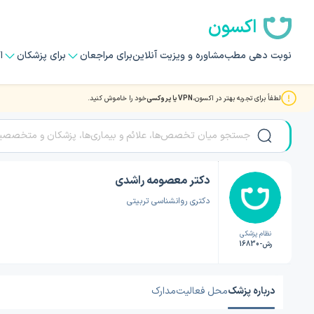
اکسون
نوبت دهی مطب
مشاوره و ویزیت آنلاین
برای مراجعان
برای پزشکان
ا
لطفاً برای تجربه بهتر در اکسون،
VPN یا پروکسی
خود را خاموش کنید.
صفحه اصلی
/
دکتر روانشناسی
/
دکتر روانشناسی تهران
/
دکتر معصومه راشدی
دکتر معصومه راشدی
دکتری روانشناسی تربیتی
نظام پزشکی
رش-16830
درباره پزشک
محل فعالیت
مدارک