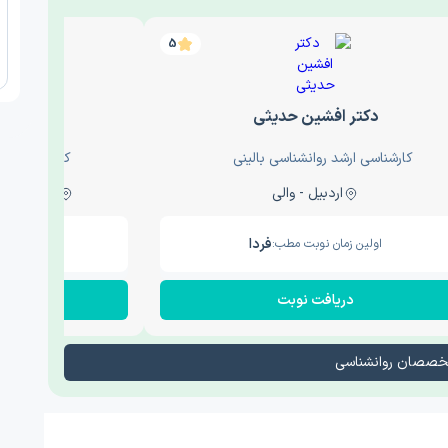
5
دکتر افشین حدیثی
دکتر عار
کارشناسی ارشد روانشناسی بالینی
کارشناسی ارش
اردبیل - والی
ساری - باغ سنگ , 1
فردا
اولین زمان نوبت مطب:
اولین زم
دریافت نوبت
در
تخصصان روانشناسی