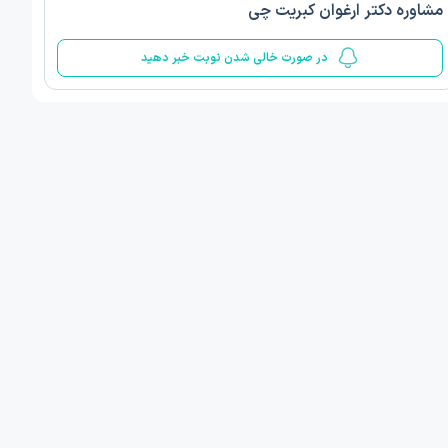
مشاوره دکتر ارغوان کبریت چی
5
در صورت خالی شدن نوبت خبر دهید
ف ذوالفقار روشن
دکتر مهدیه صادقپور
د روانشناسی بالینی
دکتری روانشناسی سلامت
 مطب دیگر ...
قزوین - دهخدا
فردا
امروز
ان نوبت مطب:
اولین زمان نوبت مطب:
یافت نوبت
دریافت نوبت