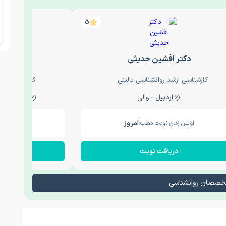
5
دکتر افشین حدیثی
دکتر عار
کارشناسی ارشد روانشناسی بالینی
کارشناسی ارش
اردبیل - والی
ساری - باغ سنگ , 1
امروز
اولین زمان نوبت مطب:
اولین زم
دریافت نوبت
در
تخصصان روانشناسی