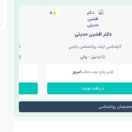
5
دکتر افشین حدیثی
دکتر عار
کارشناسی ارشد روانشناسی بالینی
کارشناسی ارش
اردبیل - والی
ساری - باغ سنگ , 1
امروز
اولین زمان نوبت مطب:
اولین زم
دریافت نوبت
در
تخصصان روانشناسی