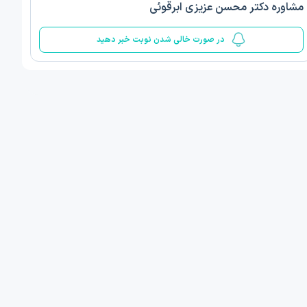
مشاوره دکتر محسن عزیزی ابرقوئی
5
در صورت خالی شدن نوبت خبر دهید
ف ذوالفقار روشن
دکتر مهدیه صادقپور
د روانشناسی بالینی
دکتری روانشناسی سلامت
 مطب دیگر ...
قزوین - دهخدا
امروز
امروز
ان نوبت مطب:
اولین زمان نوبت مطب:
یافت نوبت
دریافت نوبت