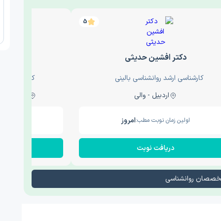
5
دکتر افشین حدیثی
دکتر عار
کارشناسی ارشد روانشناسی بالینی
کارشناسی ارش
اردبیل - والی
ساری - باغ سنگ , 1
امروز
اولین زمان نوبت مطب:
اولین زم
دریافت نوبت
در
تخصصان روانشناسی