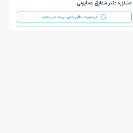
مشاوره دکتر شقایق همایونی
5
در صورت خالی شدن نوبت خبر دهید
ف ذوالفقار روشن
دکتر مهدیه صادقپور
د روانشناسی بالینی
دکتری روانشناسی سلامت
 مطب دیگر ...
قزوین - دهخدا
امروز
امروز
ان نوبت مطب:
اولین زمان نوبت مطب:
یافت نوبت
دریافت نوبت