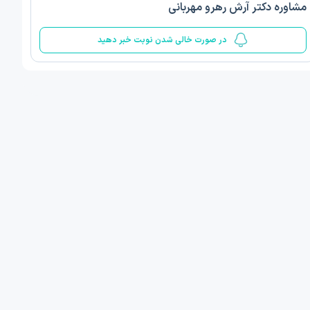
مشاوره دکتر آرش رهرو مهربانی
5
در صورت خالی شدن نوبت خبر دهید
ف ذوالفقار روشن
دکتر مهدیه صادقپور
د روانشناسی بالینی
دکتری روانشناسی سلامت
 مطب دیگر ...
قزوین - دهخدا
1405/05/17 ساعت 17:40
فردا
:
اولین زمان نوبت مطب:
یافت نوبت
دریافت نوبت