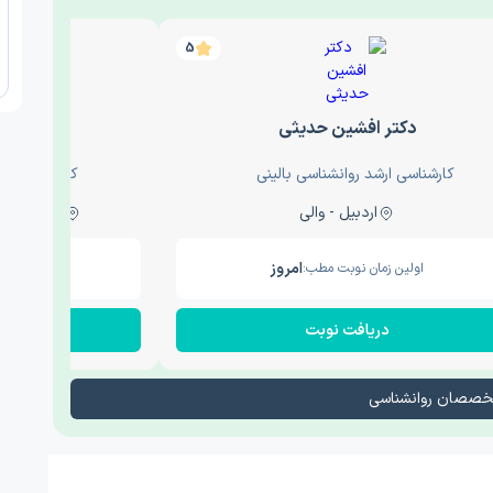
5
دکتر افشین حدیثی
دکتر عار
کارشناسی ارشد روانشناسی بالینی
کارشناسی ارش
اردبیل - والی
ساری - باغ سنگ , 1
امروز
اولین زمان نوبت مطب:
اولین زم
دریافت نوبت
در
تخصصان روانشناسی