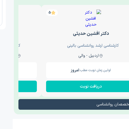
5
دکتر افشین حدیثی
دکتر عار
کارشناسی ارشد روانشناسی بالینی
کارشناسی ارش
اردبیل - والی
ساری - باغ سنگ , 1
امروز
اولین زمان نوبت مطب:
اولین زم
دریافت نوبت
در
تخصصان روانشناسی