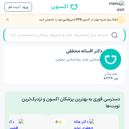
ورود / ثبت نام
لطفاً برای تجربه بهتر در اکسون،
VPN یا پروکسی
خود را خاموش کنید.
صفحه اصلی
/
دکتر روانشناسی
/
دکتر افسانه محققی
دکتر افسانه محققی
کارشناسی ارشد روانشناسی عمومی
نظام پزشکی
رش-51924
‎دسترسی فوری به بهترین پزشکان اکسون و نزدیک‌ترین
نوبت‌ها
5