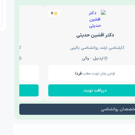
5
دکتر افشین حدیثی
دکتر عار
کارشناسی ارشد روانشناسی بالینی
کارشناسی ارش
اردبیل - والی
ساری - باغ سنگ , 1
فردا
اولین زمان نوبت مطب:
اولین زم
دریافت نوبت
در
تخصصان روانشناسی