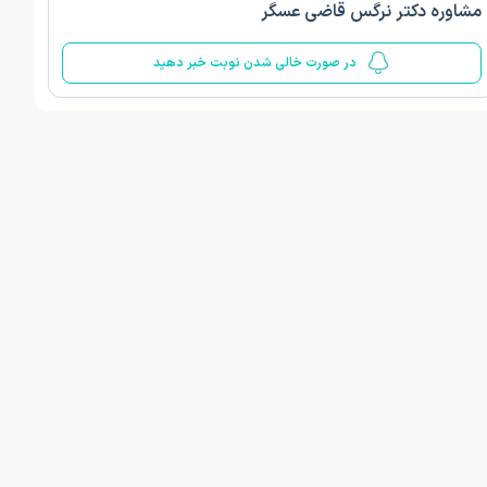
مشاوره دکتر نرگس قاضی عسگر
5
در صورت خالی شدن نوبت خبر دهید
ف ذوالفقار روشن
دکتر مهدیه صادقپور
د روانشناسی بالینی
دکتری روانشناسی سلامت
 مطب دیگر ...
قزوین - دهخدا
فردا
امروز
ان نوبت مطب:
اولین زمان نوبت مطب:
یافت نوبت
دریافت نوبت