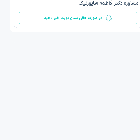
مشاوره دکتر فاطمه آقاپورنیک
5
در صورت خالی شدن نوبت خبر دهید
ف ذوالفقار روشن
دکتر مهدیه صادقپور
د روانشناسی بالینی
دکتری روانشناسی سلامت
 مطب دیگر ...
قزوین - دهخدا
1405/05/17 ساعت 17:40
امروز
:
اولین زمان نوبت مطب:
یافت نوبت
دریافت نوبت