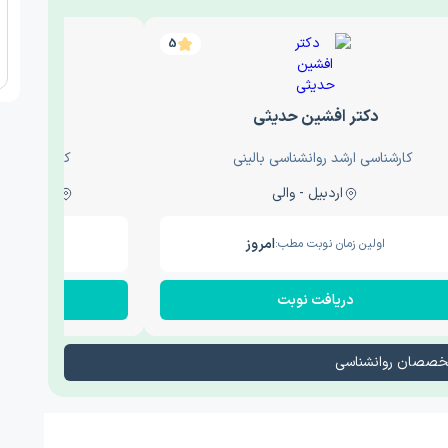
5
دکتر افشین حدیثی
دکتر عار
کارشناسی ارشد روانشناسی بالینی
کارشناسی ارش
اردبیل - والی
ساری - باغ سنگ , 1
امروز
اولین زمان نوبت مطب:
اولین زم
دریافت نوبت
در
تخصصان روانشناسی