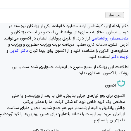
ثبت نظر
دکتر راحله آژیر، کارشناسی ارشد مشاوره خانواده، یکی از پزشکان برجسته در
درمان بیماران مبتلا به بیماری‌های روانشناسی است و در لیست پزشکان و
متخصصان روانشناسی
قرار دارد. از طریق پروفایل ایشان در اکسون می‌توانید
آدرس، تلفن، ساعات کاری مطب، دریافت نوبت ویزیت حضوری و ویزیت و
مشاوره‌های آنلاین را مشاهده کنید و از اکسون برای پیدا کردن
دکتر آنلاین
و
نوبت دکتر
استفاده کنید.
اطلاعات این پزشک از منابع متنوع در اینترنت جمع‌آوری شده است و این
پزشک با اکسون، همکاری ندارد.
اکسون
اکسون برای رفع نیازهای جزئی پذیرش، قبل یا بعد از ویزیت...و یا حتی
مختص یک گروه خاص نبود که شکل گرفت؛ ما با هدفی بزرگتر،
چالش‌برانگیزتر و البته ارزشمندتر دور هم جمع شدیم: تحول دنیای سلامت
ایرانیان. می‌دانیم اورست را نشانه رفته‌ایم؛ برای همین بهترین‌ها را گرد آورده‌ایم
تا بهترین را بسازیم.
دسترسی آسان
خدمات پزشکان