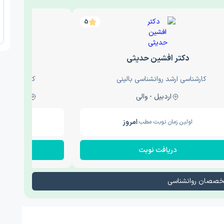
5
دکتر افشین حدیثی
دکتر عار
کارشناسی ارشد روانشناسی بالینی
کارشناسی ارش
اردبیل - والی
ساری - باغ سنگ , 1
امروز
اولین زمان نوبت مطب:
اولین زم
دریافت نوبت
در
تخصصان روانشناسی