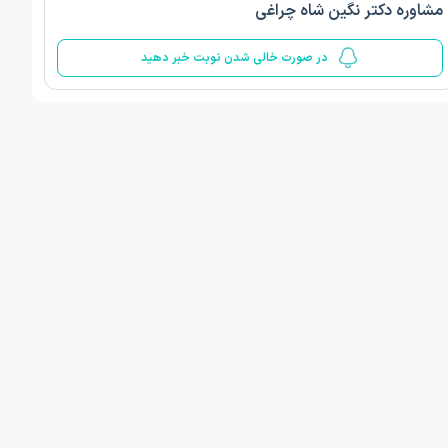
مشاوره دکتر نگین شاه چراغی
5
در صورت خالی شدن نوبت خبر دهید
ف ذوالفقار روشن
دکتر مهدیه صادقپور
د روانشناسی بالینی
دکتری روانشناسی سلامت
 مطب دیگر ...
قزوین - دهخدا
1405/05/17 ساعت 17:40
امروز
:
اولین زمان نوبت مطب:
یافت نوبت
دریافت نوبت