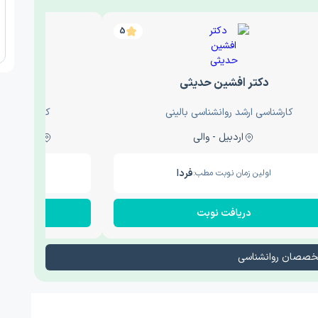
5
دکتر افشین حدیثی
دکتر عار
کارشناسی ارشد روانشناسی بالینی
کارشناسی ارش
اردبیل - والی
ساری - باغ سنگ , 1
فردا
اولین زمان نوبت مطب:
اولین زم
دریافت نوبت
در
تخصصان روانشناسی